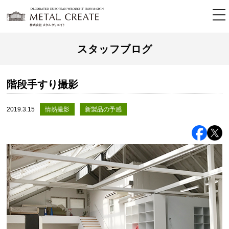
tog
nav
スタッフブログ
階段手すり撮影
2019.3.15
情熱撮影
新製品の予感