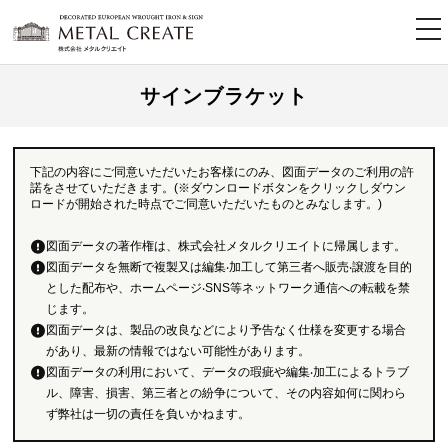
tog
nav
サインブラケット
下記の内容にご同意いただいたお客様にのみ、図面データのご利用の許
諾をさせていただきます。(※ダウンロードボタンをクリックしダウン
ロードが開始された時点でご同意いただいたものとみなします。)
図面データの著作権は、株式会社メタルクリエイトに帰属します。
図面データを無断で複製又は編集‧加工して第三者へ販売‧譲渡を目的
とした配布や、ホームページ‧SNS等ネットワーク通信への転載を禁
じます。
図面データは、製品の改良などにより予告なく仕様を変更する場合
があり、最新の情報ではない可能性があります。
図面データの利用において、データの瑕疵や編集‧加工によるトラブ
ル、障害、損害、第三者との紛争について、その内容如何に関わら
ず弊社は一切の責任を負いかねます。