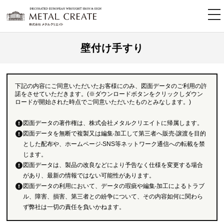
tog
nav
壁付け手すり
下記の内容にご同意いただいたお客様にのみ、図面データのご利用の許
諾をさせていただきます。(※ダウンロードボタンをクリックしダウン
ロードが開始された時点でご同意いただいたものとみなします。)
図面データの著作権は、株式会社メタルクリエイトに帰属します。
図面データを無断で複製又は編集‧加工して第三者へ販売‧譲渡を目的
とした配布や、ホームページ‧SNS等ネットワーク通信への転載を禁
じます。
図面データは、製品の改良などにより予告なく仕様を変更する場合
があり、最新の情報ではない可能性があります。
図面データの利用において、データの瑕疵や編集‧加工によるトラブ
ル、障害、損害、第三者との紛争について、その内容如何に関わら
ず弊社は一切の責任を負いかねます。