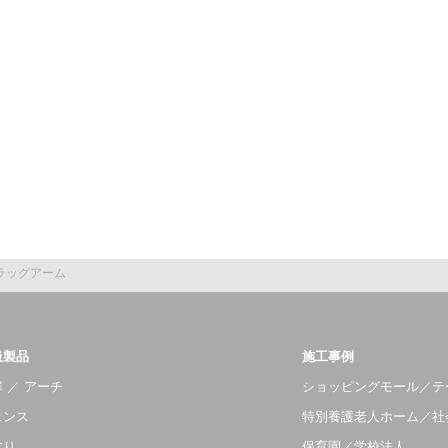
ラッグアーム
扱製品
施工事例
 ／ アーチ
ショッピングモール／テ
ェンス
特別養護老人ホーム／社
すり
保育園／学校法人