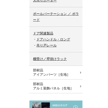
天吊りボーダー
ポールパーテーション ／ ボラ
ード
ドア関連製品
ドアハンドル・ロング
吊り戸レール
棚受け／壁掛けラック
部材品
アイアンパーツ［生地］
部材品
アルミ装飾パネル［生地］