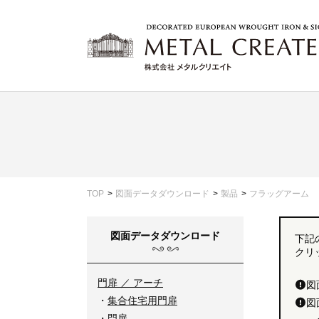
TOP
図面データダウンロード
製品
フラッグアーム
図面データダウンロード
下記
クリ
門扉 ／ アーチ
図
集合住宅用門扉
図
門扉