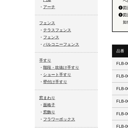
へ
アーチ
図
図
如
フェンス
テラスフェンス
フェンス
バルコニーフェンス
品番
手すり
FLB-0
階段・吹抜け手すり
ショート手すり
FLB-0
壁付け手すり
FLB-0
窓まわり
FLB-0
面格子
窓飾り
FLB-0
フラワーボックス
FLB-0