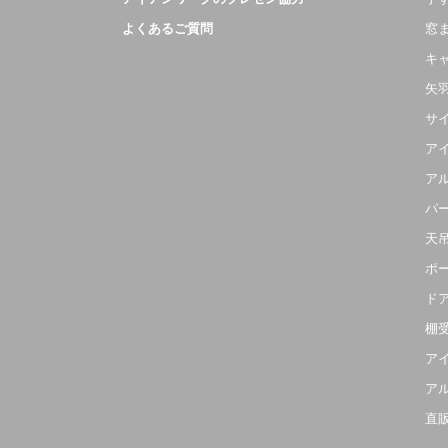
よくあるご質問
窓
キ
矢
サ
ア
ア
パ
天
ポ
ド
棚
ア
ア
直