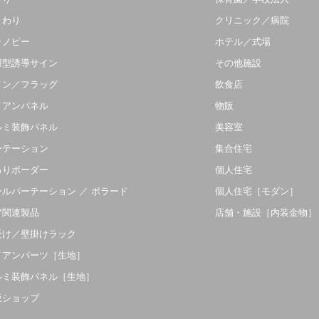
まわり
クリニック／病院
ャノピー
ホテル／式場
羽型誘導サイン
その他施設
イン／フラッグ
飲食店
イアンパネル
物販
ルミ装飾パネル
美容室
ーテーション
集合住宅
吊りボーダー
個人住宅
ールパーテーション ／ ボラード
個人住宅［モダン］
ア関連製品
店舗・施設［内装金物］
受け／壁掛けラック
イアンパーツ［生地］
ルミ装飾パネル［生地］
販ショップ