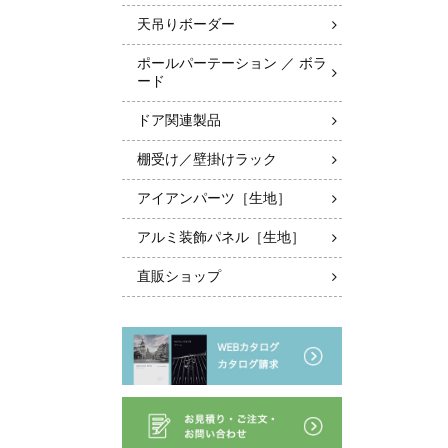
天吊りボーダー
ポールパーテーション ／ ボラ
ード
ドア関連製品
棚受け／壁掛けラック
アイアンパーツ［生地］
アルミ装飾パネル［生地］
直販ショップ