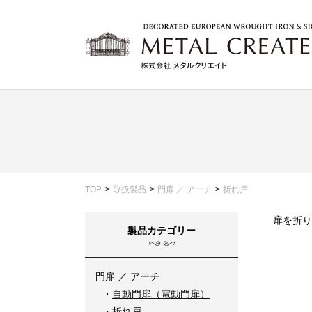
TOP
取扱製品
門扉 ／ アーチ
折れ戸
扉を折り
製品カテゴリー
門扉 ／ アーチ
自動門扉（電動門扉）
折れ戸