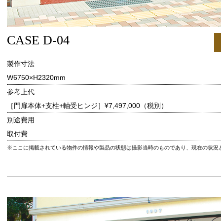
CASE D-04
製作寸法
W6750×H2320mm
参考上代
［門扉本体+支柱+軸受ヒンジ］
¥7,497,000（税別）
別途費用
取付費
※ここに掲載されている物件の情報や製品の状態は撮影当時のものであり、現在の状況