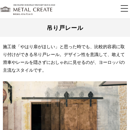
tog
nav
吊り戸レール
施工後「やはり扉がほしい」と思った時でも、比較的容易に取
り付けができる吊り戸レール。デザイン性を意識して、敢えて
滑車やレールを隠さずにおしゃれに見せるのが、ヨーロッパの
主流なスタイルです。