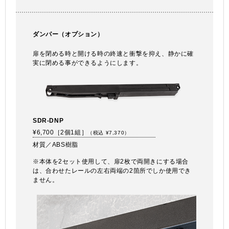
ダンパー（オプション）
扉を閉める時と開ける時の終速と衝撃を抑え、静かに確
実に閉める事ができるようにします。
SDR-DNP
¥6,700［2個1組］
（税込 ¥7,370）
材質／ABS樹脂
※本体を2セット使用して、扉2枚で両開きにする場合
は、合わせたレールの左右両端の2箇所でしか使用でき
ません。