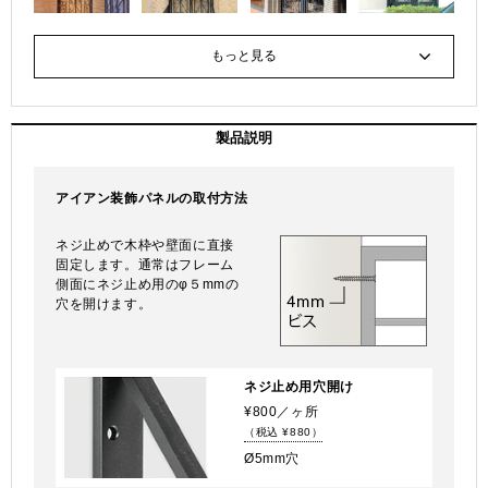
もっと見る
製品説明
アイアン装飾パネルの取付方法
ネジ止めで木枠や壁面に直接
固定します。通常はフレーム
側面にネジ止め用のφ５mmの
穴を開けます。
ネジ止め用穴開け
¥800／ヶ所
（税込 ¥880）
Ø5mm穴