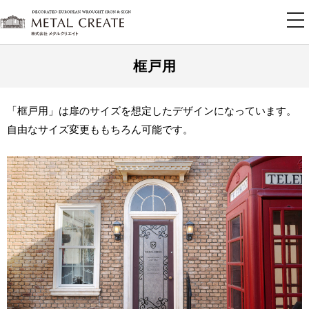
tog
nav
框戸用
「框戸用」は扉のサイズを想定したデザインになっています。
自由なサイズ変更ももちろん可能です。