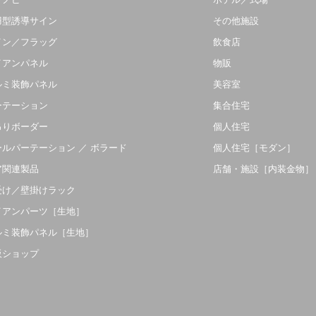
羽型誘導サイン
その他施設
イン／フラッグ
飲食店
イアンパネル
物販
ルミ装飾パネル
美容室
ーテーション
集合住宅
吊りボーダー
個人住宅
ールパーテーション ／ ボラード
個人住宅［モダン］
ア関連製品
店舗・施設［内装金物］
受け／壁掛けラック
イアンパーツ［生地］
ルミ装飾パネル［生地］
販ショップ