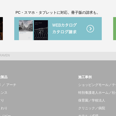
。
PC・スマホ・タブレットに対応。冊子版の請求も。
RAVEN
扱製品
施工事例
 ／ アーチ
ショッピングモール／テ
ェンス
特別養護老人ホーム／社
すり
保育園／学校法人
まわり
クリニック／病院
ャノピー
ホテル／式場