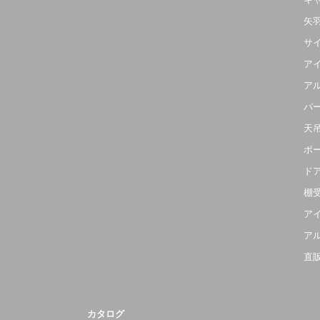
矢
サ
ア
ア
パ
天
ポ
ド
棚
ア
ア
直
カタログ