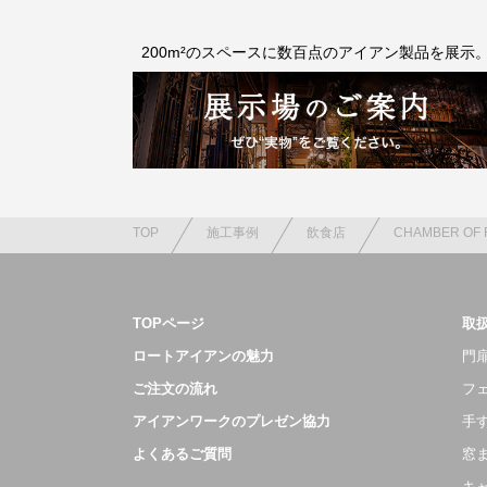
200m²のスペースに数百点のアイアン製品を展示
TOP
施工事例
飲食店
CHAMBER OF 
TOPページ
取
ロートアイアンの魅力
門扉
ご注文の流れ
フ
アイアンワークのプレゼン協力
手
よくあるご質問
窓
キ