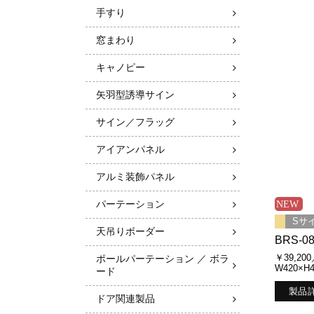
手すり
窓まわり
キャノピー
矢羽型誘導サイン
サイン／フラッグ
アイアンパネル
アルミ装飾パネル
パーテーション
Sサ
天吊りボーダー
BRS-0
￥39,20
ポールパーテーション ／ ボラ
W420×H
ード
製品
ドア関連製品