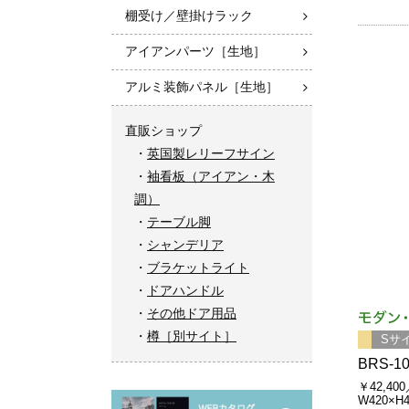
棚受け／壁掛けラック
アイアンパーツ［生地］
アルミ装飾パネル［生地］
直販ショップ
英国製レリーフサイン
袖看板（アイアン・木
調）
テーブル脚
シャンデリア
ブラケットライト
ドアハンドル
その他ドア用品
樽［別サイト］
Sサ
BRS-1
￥42,40
W420×H