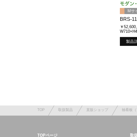
Mサ
BRS-1
￥52,60
W710×H
製品
TOP
取扱製品
直販ショップ
袖看板（
TOPページ
取