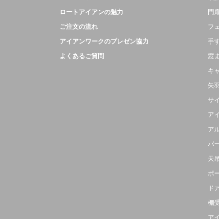
ロートアイアンの魅力
門扉
ご注文の流れ
フ
アイアンワークのプレゼン協力
手
よくあるご質問
窓
キ
矢
サ
ア
ア
パ
天
ポ
ド
棚
ア