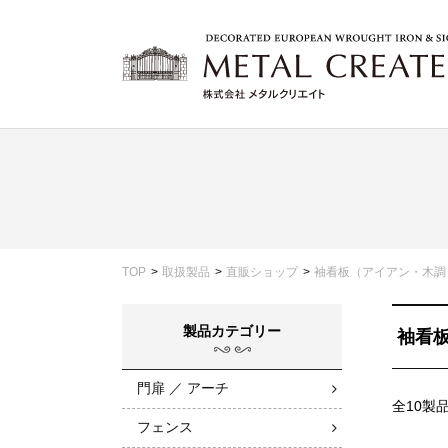
TOP
取扱製品
直販ショップ
袖看板（アイアン・木調
製品カテゴリー
袖看
門扉 ／ アーチ
全10製
フェンス