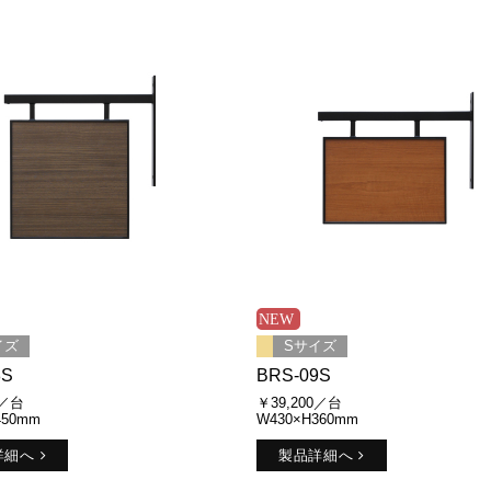
イズ
Sサイズ
8S
BRS-09S
0／台
￥39,200／台
450mm
W430×H360mm
詳細へ
製品詳細へ