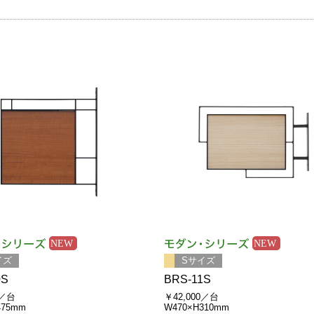
イズ
Sサイズ
0S
BRS-11S
0／台
￥42,000／台
475mm
W470×H310mm