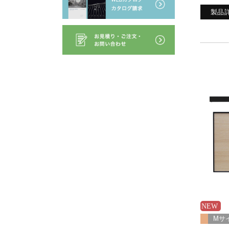
製品
Mサ