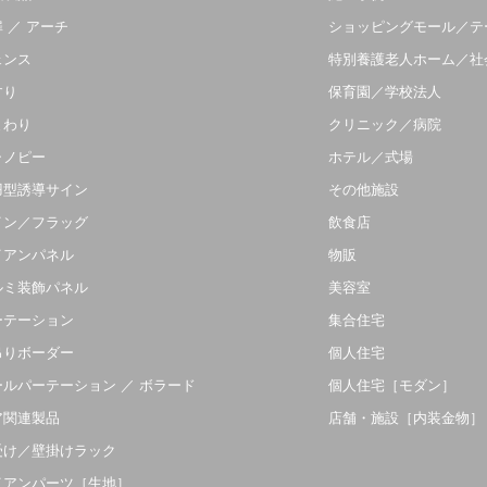
 ／ アーチ
ショッピングモール／テ
ェンス
特別養護老人ホーム／社
すり
保育園／学校法人
まわり
クリニック／病院
ャノピー
ホテル／式場
羽型誘導サイン
その他施設
イン／フラッグ
飲食店
イアンパネル
物販
ルミ装飾パネル
美容室
ーテーション
集合住宅
吊りボーダー
個人住宅
ールパーテーション ／ ボラード
個人住宅［モダン］
ア関連製品
店舗・施設［内装金物］
受け／壁掛けラック
イアンパーツ［生地］