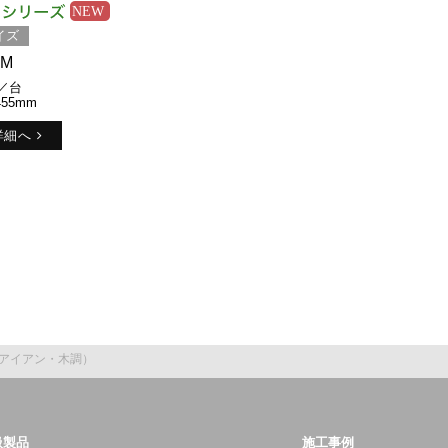
イズ
1M
0／台
455mm
詳細へ
アイアン・木調）
扱製品
施工事例