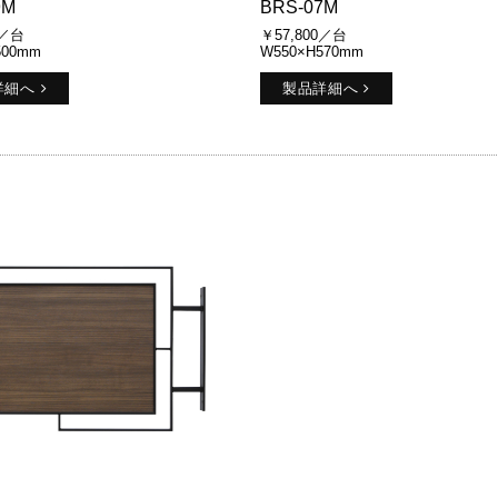
9M
BRS-07M
0／台
￥57,800／台
500mm
W550×H570mm
詳細へ
製品詳細へ