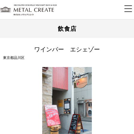
tog
nav
飲食店
ワインバー エシェゾー
東京都品川区