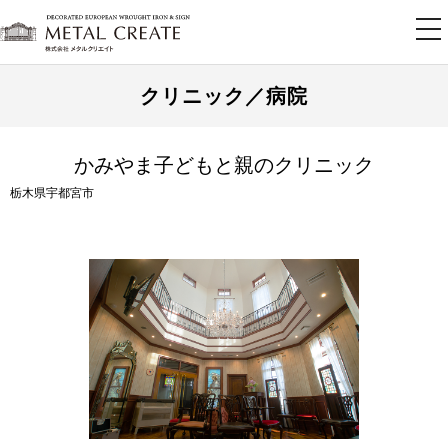
tog
nav
クリニック／病院
かみやま子どもと親のクリニック
栃木県宇都宮市