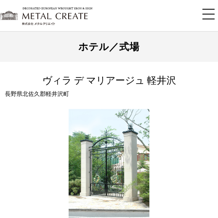
tog
nav
ホテル／式場
ヴィラ デ マリアージュ 軽井沢
長野県北佐久郡軽井沢町