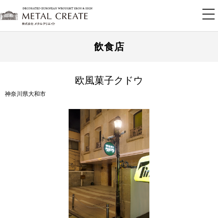
tog
nav
飲食店
欧風菓子クドウ
神奈川県大和市