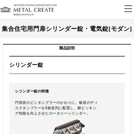
tog
nav
集合住宅用門扉シリンダー錠・電気錠[モダン]
製品説明
シリンダー錠
シリンダー錠の特徴
円筒状のピンタンブラーのかわりに、板状のディ
スクタンブラーを9枚並列に配置し、耐ピッキン
グ性能を向上させたロータリーシリンダー。