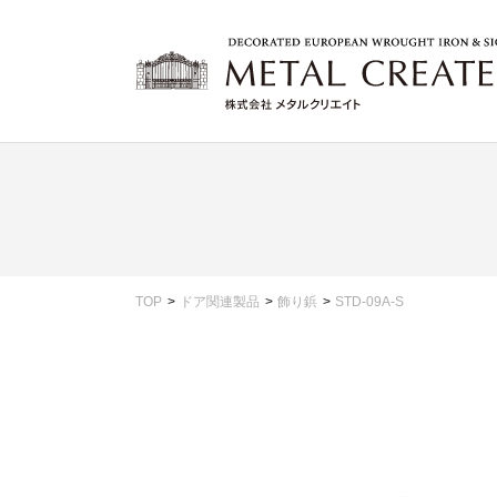
TOP
ドア関連製品
飾り鋲
STD-09A-S