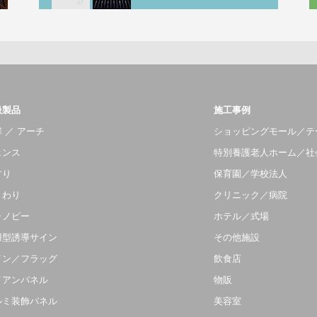
扱製品
施工事例
 ／ アーチ
ショッピングモール／テ
ェンス
特別養護老人ホーム／社
すり
保育園／学校法人
まわり
クリニック／病院
ャノピー
ホテル／式場
羽型誘導サイン
その他施設
イン／フラッグ
飲食店
イアンパネル
物販
ルミ装飾パネル
美容室