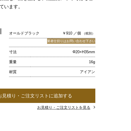
ています。
オールドブラック
￥910 ／個
（税別）
業者仕切りはお問い合わせ下さい
寸法
Φ20×H35mm
重量
16g
材質
アイアン
お見積り・ご注文リストに追加する
お見積り・ご注文リストを見る