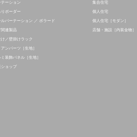
ーテーション
集合住宅
吊りボーダー
個人住宅
ールパーテーション ／ ボラード
個人住宅［モダン］
ア関連製品
店舗・施設［内装金物］
受け／壁掛けラック
イアンパーツ［生地］
ルミ装飾パネル［生地］
販ショップ