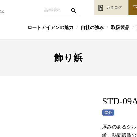
カタログ
ロートアイアンの魅力
自社の強み
取扱製品
/
/
/
飾り鋲
STD-09A
厚みのあるシル
鋲。熱間鍛造の