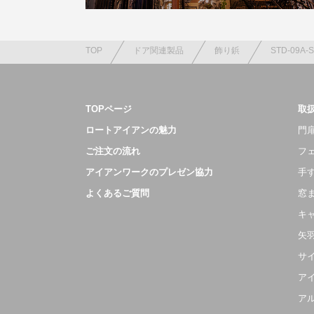
TOP
ドア関連製品
飾り鋲
STD-09A-S
TOPページ
取
ロートアイアンの魅力
門扉
ご注文の流れ
フ
アイアンワークのプレゼン協力
手
よくあるご質問
窓
キ
矢
サ
ア
ア