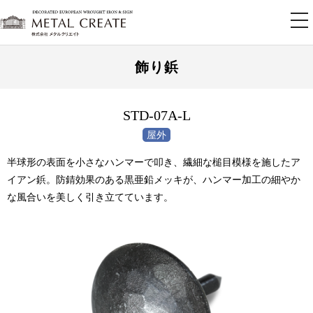
tog
nav
飾り鋲
STD-07A-L
半球形の表面を小さなハンマーで叩き、繊細な槌目模様を施したア
イアン鋲。防錆効果のある黒亜鉛メッキが、ハンマー加工の細やか
な風合いを美しく引き立てています。