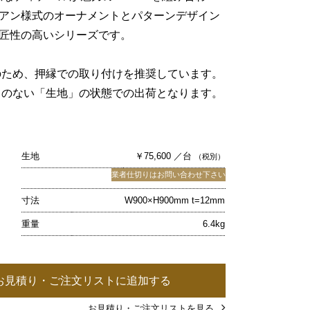
アン様式のオーナメントとパターンデザイン
匠性の高いシリーズです。
のため、押縁での取り付けを推奨しています。
キのない「生地」の状態での出荷となります。
生地
￥75,600 ／台
（税別）
業者仕切りはお問い合わせ下さい
寸法
W900×H900mm t=12mm
重量
6.4kg
お見積り・ご注文リストに追加する
お見積り・ご注文リストを見る