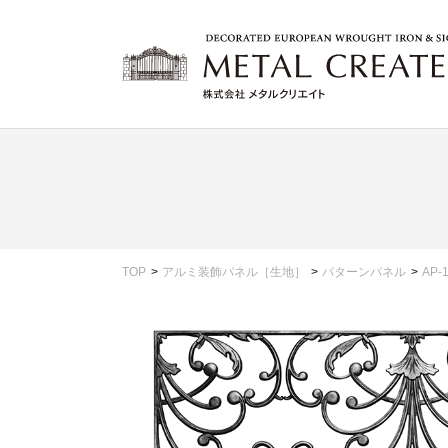
TOP
アルミ装飾パネル［生地］
パターンパネル
AP-