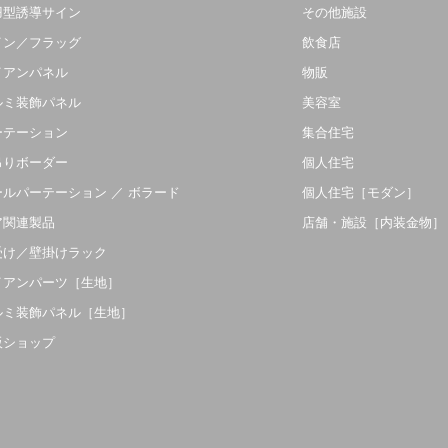
羽型誘導サイン
その他施設
イン／フラッグ
飲食店
イアンパネル
物販
ルミ装飾パネル
美容室
ーテーション
集合住宅
吊りボーダー
個人住宅
ールパーテーション ／ ボラード
個人住宅［モダン］
ア関連製品
店舗・施設［内装金物］
受け／壁掛けラック
イアンパーツ［生地］
ルミ装飾パネル［生地］
販ショップ