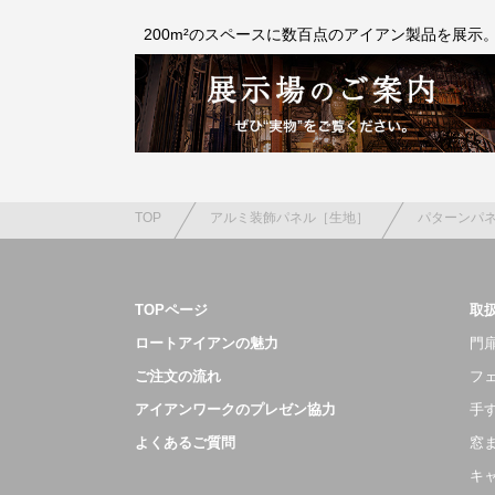
200m²のスペースに数百点のアイアン製品を展示
TOP
アルミ装飾パネル［生地］
パターンパ
TOPページ
取
ロートアイアンの魅力
門扉
ご注文の流れ
フ
アイアンワークのプレゼン協力
手
よくあるご質問
窓
キ