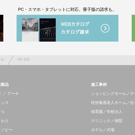
。
PC・スマホ・タブレットに対応。冊子版の請求も。
ネル
AP-102
扱製品
施工事例
 ／ アーチ
ショッピングモール／テ
ェンス
特別養護老人ホーム／社
すり
保育園／学校法人
まわり
クリニック／病院
ャノピー
ホテル／式場