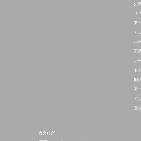
矢
サ
ア
ア
パ
天
ポ
ド
棚
ア
ア
直
カタログ