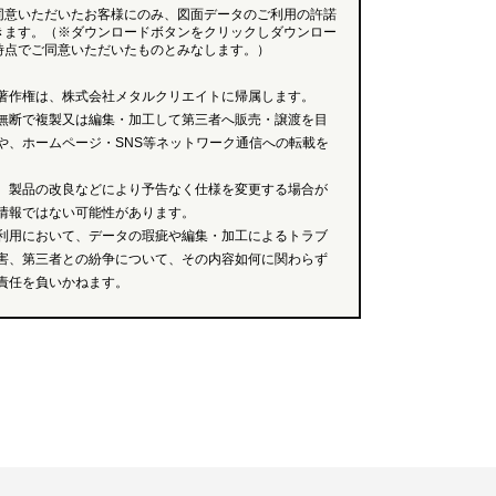
同意いただいたお客様にのみ、図面データのご利用の許諾
きます。（※ダウンロードボタンをクリックしダウンロー
時点でご同意いただいたものとみなします。）
著作権は、株式会社メタルクリエイトに帰属します。
無断で複製又は編集・加工して第三者へ販売・譲渡を目
や、ホームページ・SNS等ネットワーク通信への転載を
、製品の改良などにより予告なく仕様を変更する場合が
情報ではない可能性があります。
利用において、データの瑕疵や編集・加工によるトラブ
害、第三者との紛争について、その内容如何に関わらず
責任を負いかねます。