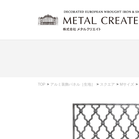
TOP
アルミ装飾パネル［生地］
スクエア
Mサイズ