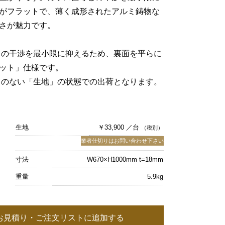
がフラットで、薄く成形されたアルミ鋳物な
さが魅力です。
との干渉を最小限に抑えるため、裏面を平らに
ット」仕様です。
キのない「生地」の状態での出荷となります。
生地
￥33,900 ／台
（税別）
業者仕切りはお問い合わせ下さい
寸法
W670×H1000mm t=18mm
重量
5.9kg
お見積り・ご注文リストに追加する