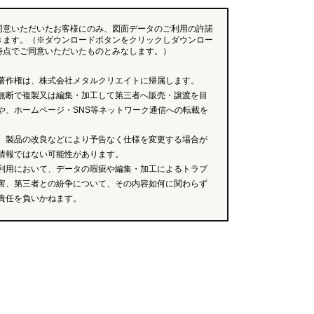
同意いただいたお客様にのみ、図面データのご利用の許諾
きます。（※ダウンロードボタンをクリックしダウンロー
時点でご同意いただいたものとみなします。）
著作権は、株式会社メタルクリエイトに帰属します。
無断で複製又は編集・加工して第三者へ販売・譲渡を目
や、ホームページ・SNS等ネットワーク通信への転載を
、製品の改良などにより予告なく仕様を変更する場合が
情報ではない可能性があります。
利用において、データの瑕疵や編集・加工によるトラブ
害、第三者との紛争について、その内容如何に関わらず
責任を負いかねます。