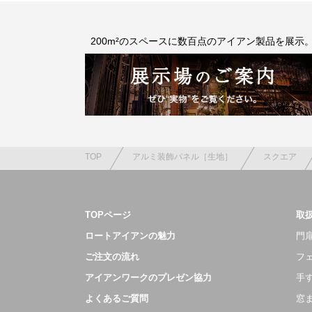
200m²のスペースに数百点のアイアン製品を展示
TOP
アルミ装飾パネル［生地］
スクエア
TOPページ
取
ロートアイアンの魅力
門扉
ご注文の流れ
フ
アイアンワークのプレゼン協力
手
よくあるご質問
窓