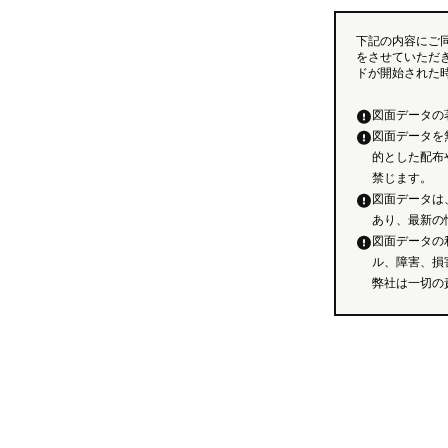
下記の内容にご
をさせていただ
ドが開始された
図面データの
図面データを
的とした配布
禁じます。
図面データは
あり、最新の
図面データの
ル、障害、損
弊社は一切の