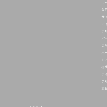
キ
矢
サ
ア
ア
パ
天
ポ
ド
棚
ア
ア
直