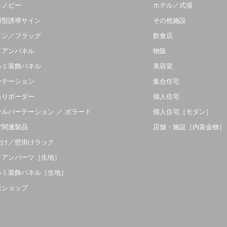
ャノピー
ホテル／式場
羽型誘導サイン
その他施設
イン／フラッグ
飲食店
イアンパネル
物販
ルミ装飾パネル
美容室
ーテーション
集合住宅
吊りボーダー
個人住宅
ールパーテーション ／ ボラード
個人住宅［モダン］
ア関連製品
店舗・施設［内装金物］
受け／壁掛けラック
イアンパーツ［生地］
ルミ装飾パネル［生地］
販ショップ