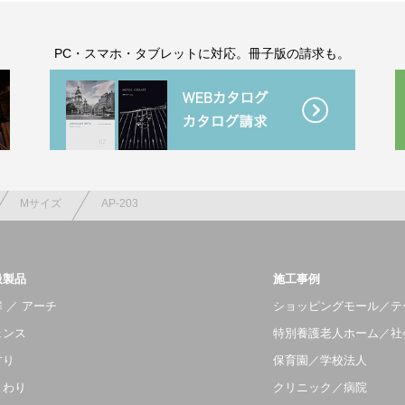
。
PC・スマホ・タブレットに対応。冊子版の請求も。
Mサイズ
AP-203
扱製品
施工事例
 ／ アーチ
ショッピングモール／テ
ェンス
特別養護老人ホーム／社
すり
保育園／学校法人
まわり
クリニック／病院