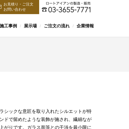
お見積り・ご注文
お問い合わせ
施工事例
展示場
ご注文の流れ
企業情報
/
/
/
ラシックな意匠を取り入れたシルエットが特
ンドで留めたような装飾が施され、繊細なが
上がりです。ガラス面等との干渉を最小限に