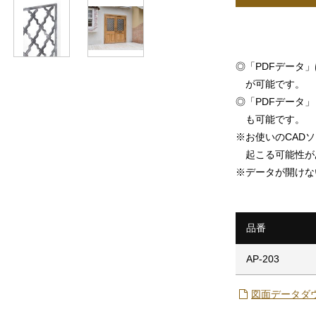
◎
「PDFデータ
が可能です。
◎
「PDFデータ」「
も可能です。
※
お使いのCAD
起こる可能性が
※
データが開けな
品番
AP-203
図面データダ