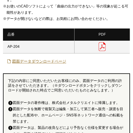
す。
※
お使いのCADソフトによって「曲線の出力ができない」等の現象が起こる可
能性があります。
※
データが開けないなどの際は、お気軽にお問い合わせください。
品番
PDF
AP-204
図面データダウンロードページ
下記の内容にご同意いただいたお客様にのみ、図面データのご利用の許
諾をさせていただきます。（※ダウンロードボタンをクリックしダウン
ロードが開始された時点でご同意いただいたものとみなします。）
図面データの著作権は、株式会社メタルクリエイトに帰属します。
図面データを無断で複製又は編集・加工して第三者へ販売・譲渡を目
的とした配布や、ホームページ・SNS等ネットワーク通信への転載を
禁じます。
図面データは、製品の改良などにより予告なく仕様を変更する場合が