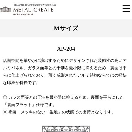
tog
nav
Mサイズ
AP-204
店舗空間を華やかに演出するためにデザインされた装飾性の高いア
ルミパネル。ガラス面等との干渉を最小限に抑えるため、裏面は平
らに仕上げられており、薄く成形されたアルミ鋳物ならではの軽快
な印象が特長です。
◎ ガラス面等との干渉を最小限に抑えるため、裏面を平らにした
「裏面フラット」仕様です。
※ 塗装・メッキのない「生地」の状態での出荷となります。