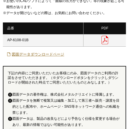
※
お使いのCADソフトによって「曲線の出力ができない」等の現象が起こる可
能性があります。
※
データが開けないなどの際は、お気軽にお問い合わせください。
品番
PDF
AP-6108-01B
図面データダウンロードページ
下記の内容にご同意いただいたお客様にのみ、図面データのご利用の許
諾をさせていただきます。（※ダウンロードボタンをクリックしダウン
ロードが開始された時点でご同意いただいたものとみなします。）
図面データの著作権は、株式会社メタルクリエイトに帰属します。
図面データを無断で複製又は編集・加工して第三者へ販売・譲渡を目
的とした配布や、ホームページ・SNS等ネットワーク通信への転載を
禁じます。
図面データは、製品の改良などにより予告なく仕様を変更する場合が
あり、最新の情報ではない可能性があります。