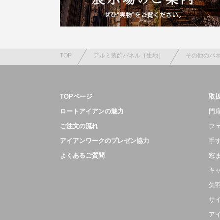
TOP
アルミ装飾パネル［生地］
その他のパ
TOPページ
取
ロートアイアンの魅力
門扉
ご注文の流れ
フ
アイアンワークのプレゼン協力
手
よくあるご質問
窓
キ
矢
サ
ア