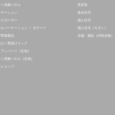
ルミ装飾パネル
美容室
ーテーション
集合住宅
吊りボーダー
個人住宅
ールパーテーション ／ ボラード
個人住宅［モダン］
ア関連製品
店舗・施設［内装金物］
受け／壁掛けラック
イアンパーツ［生地］
ルミ装飾パネル［生地］
販ショップ