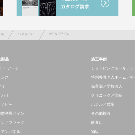
ネル
パネルバー
AP-6127-04
扱製品
施工事例
 ／ アーチ
ショッピングモール／テ
ェンス
特別養護老人ホーム／社
すり
保育園／学校法人
まわり
クリニック／病院
ャノピー
ホテル／式場
羽型誘導サイン
その他施設
イン／フラッグ
飲食店
イアンパネル
物販