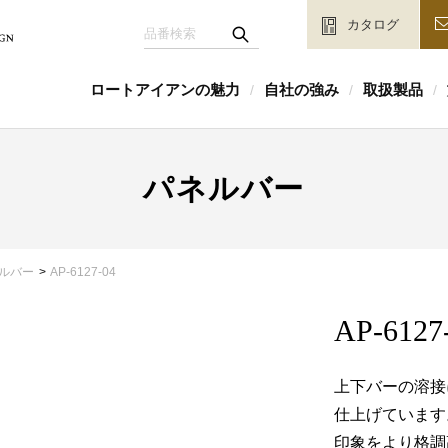
カタログ
ロートアイアンの魅力
自社の強み
取扱製品
/
/
/
パネルバー
ルバー
AP-6127-04
AP-6127
上下バーの溶接
仕上げています
印象をより格調