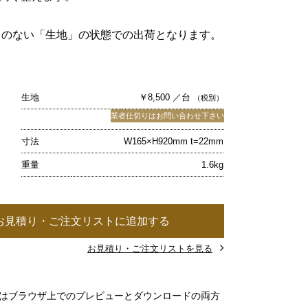
キのない「生地」の状態での出荷となります。
生地
￥8,500 ／台
（税別）
業者仕切りはお問い合わせ下さい
寸法
W165×H920mm t=22mm
重量
1.6kg
お見積り・ご注文リストに追加する
お見積り・ご注文リストを見る
」はブラウザ上でのプレビューとダウンロードの両方