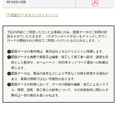
AP-6161-03B
図面データダウンロードページ
下記の内容にご同意いただいたお客様にのみ、図面データのご利用の許
諾をさせていただきます。（※ダウンロードボタンをクリックしダウン
ロードが開始された時点でご同意いただいたものとみなします。）
図面データの著作権は、株式会社メタルクリエイトに帰属します。
図面データを無断で複製又は編集・加工して第三者へ販売・譲渡を目
的とした配布や、ホームページ・SNS等ネットワーク通信への転載を
禁じます。
図面データは、製品の改良などにより予告なく仕様を変更する場合が
あり、最新の情報ではない可能性があります。
図面データの利用において、データの瑕疵や編集・加工によるトラブ
ル、障害、損害、第三者との紛争について、その内容如何に関わらず
弊社は一切の責任を負いかねます。