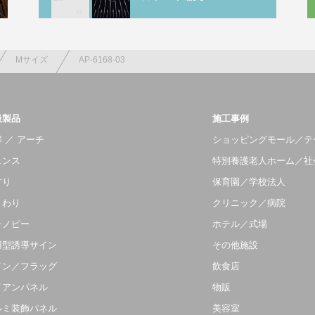
Mサイズ
AP-6168-03
扱製品
施工事例
 ／ アーチ
ショッピングモール／テ
ェンス
特別養護老人ホーム／社
すり
保育園／学校法人
まわり
クリニック／病院
ャノピー
ホテル／式場
羽型誘導サイン
その他施設
イン／フラッグ
飲食店
イアンパネル
物販
ルミ装飾パネル
美容室