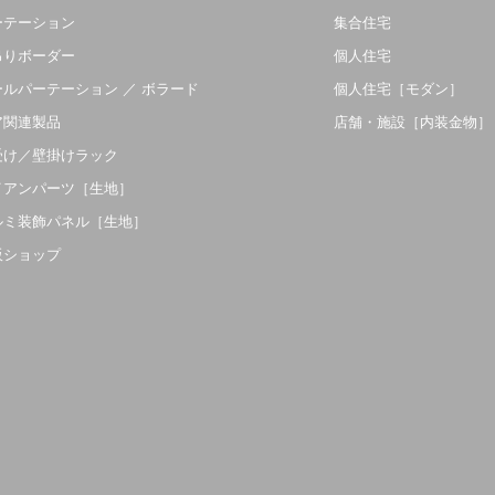
ーテーション
集合住宅
吊りボーダー
個人住宅
ールパーテーション ／ ボラード
個人住宅［モダン］
ア関連製品
店舗・施設［内装金物］
受け／壁掛けラック
イアンパーツ［生地］
ルミ装飾パネル［生地］
販ショップ