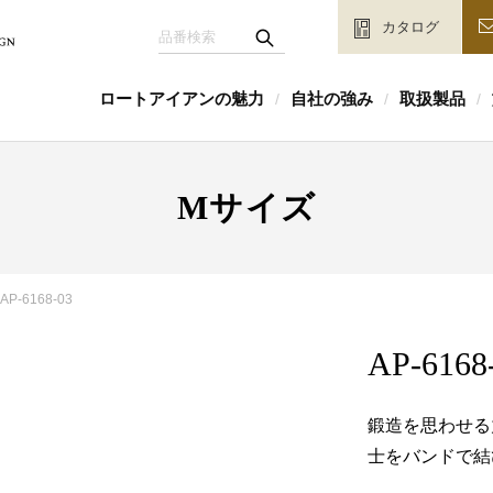
カタログ
ロートアイアンの魅力
自社の強み
取扱製品
/
/
/
Mサイズ
AP-6168-03
AP-6168
鍛造を思わせる
士をバンドで結