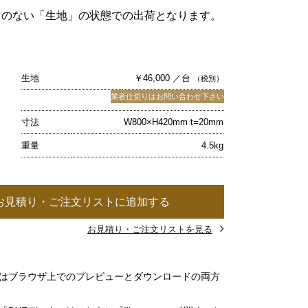
キのない「生地」の状態での出荷となります。
生地
￥46,000 ／台
（税別）
業者仕切りはお問い合わせ下さい
寸法
W800×H420mm t=20mm
重量
4.5kg
お見積り・ご注文リストに追加する
お見積り・ご注文リストを見る
」はブラウザ上でのプレビューとダウンロードの両方