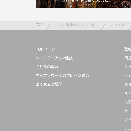
TOP
アルミ装飾パネル［生地］
スクエア
TOPページ
取
ロートアイアンの魅力
門扉
ご注文の流れ
フ
アイアンワークのプレゼン協力
手
よくあるご質問
窓
キ
矢
サ
ア
ア