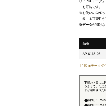
◎
「PDFデータ」「
も可能です。
※
お使いのCAD
起こる可能性が
※
データが開けな
品番
AP-6168-03
図面データダ
下記の内容にご
をさせていただ
ドが開始された
図面データの
図面データを