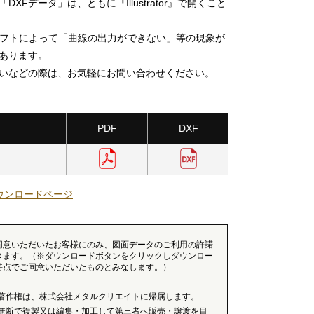
DXFデータ」は、ともに『Illustrator』で開くこと
ソフトによって「曲線の出力ができない」等の現象が
あります。
いなどの際は、お気軽にお問い合わせください。
PDF
DXF
ウンロードページ
同意いただいたお客様にのみ、図面データのご利用の許諾
きます。（※ダウンロードボタンをクリックしダウンロー
時点でご同意いただいたものとみなします。）
著作権は、株式会社メタルクリエイトに帰属します。
無断で複製又は編集・加工して第三者へ販売・譲渡を目