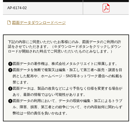
AP-6174-02
図面データダウンロードページ
下記の内容にご同意いただいたお客様にのみ、図面データのご利用の許
諾をさせていただきます。（※ダウンロードボタンをクリックしダウン
ロードが開始された時点でご同意いただいたものとみなします。）
図面データの著作権は、株式会社メタルクリエイトに帰属します。
図面データを無断で複製又は編集・加工して第三者へ販売・譲渡を目
的とした配布や、ホームページ・SNS等ネットワーク通信への転載を
禁じます。
図面データは、製品の改良などにより予告なく仕様を変更する場合が
あり、最新の情報ではない可能性があります。
図面データの利用において、データの瑕疵や編集・加工によるトラブ
ル、障害、損害、第三者との紛争について、その内容如何に関わらず
弊社は一切の責任を負いかねます。