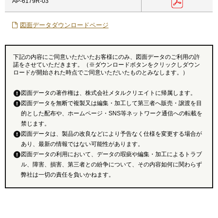
AP-6179R-03
図面データダウンロードページ
下記の内容にご同意いただいたお客様にのみ、図面データのご利用の許
諾をさせていただきます。（※ダウンロードボタンをクリックしダウン
ロードが開始された時点でご同意いただいたものとみなします。）
図面データの著作権は、株式会社メタルクリエイトに帰属します。
図面データを無断で複製又は編集・加工して第三者へ販売・譲渡を目
的とした配布や、ホームページ・SNS等ネットワーク通信への転載を
禁じます。
図面データは、製品の改良などにより予告なく仕様を変更する場合が
あり、最新の情報ではない可能性があります。
図面データの利用において、データの瑕疵や編集・加工によるトラブ
ル、障害、損害、第三者との紛争について、その内容如何に関わらず
弊社は一切の責任を負いかねます。