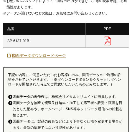
※
お使いのCADソフトによって「曲線の出力ができない」等の現象が起こる可
能性があります。
※
データが開けないなどの際は、お気軽にお問い合わせください。
品番
PDF
AP-6187-01B
図面データダウンロードページ
下記の内容にご同意いただいたお客様にのみ、図面データのご利用の許
諾をさせていただきます。（※ダウンロードボタンをクリックしダウン
ロードが開始された時点でご同意いただいたものとみなします。）
図面データの著作権は、株式会社メタルクリエイトに帰属します。
図面データを無断で複製又は編集・加工して第三者へ販売・譲渡を目
的とした配布や、ホームページ・SNS等ネットワーク通信への転載を
禁じます。
図面データは、製品の改良などにより予告なく仕様を変更する場合が
あり、最新の情報ではない可能性があります。