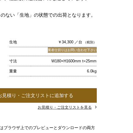
キのない「生地」の状態での出荷となります。
生地
￥34,300 ／台
（税別）
業者仕切りはお問い合わせ下さい
寸法
W180×H1600mm t=25mm
重量
6.0kg
お見積り・ご注文リストに追加する
お見積り・ご注文リストを見る
」はブラウザ上でのプレビューとダウンロードの両方