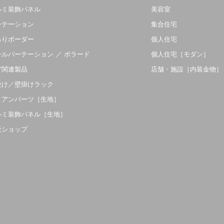
ルミ装飾パネル
美容室
ーテーション
集合住宅
吊りボーダー
個人住宅
ールパーテーション ／ ボラード
個人住宅［モダン］
ア関連製品
店舗・施設［内装金物］
受け／壁掛けラック
イアンパーツ［生地］
ルミ装飾パネル［生地］
販ショップ