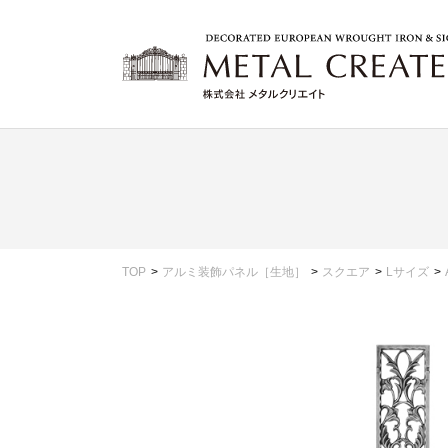
TOP
アルミ装飾パネル［生地］
スクエア
Lサイズ