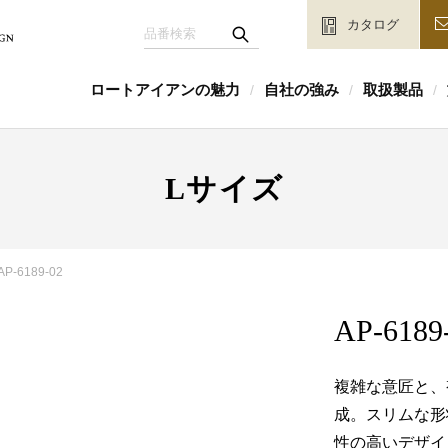
カタログ
ロートアイアンの魅力
自社の強み
取扱製品
/
/
/
Lサイズ
AP-6189-02
AP-6189
複雑な意匠と、
成。スリムな形
性の高いデザイ