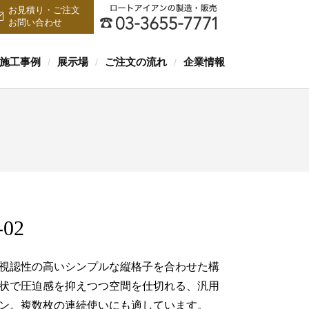
お見積り・ご注文
お問い合わせ
施工事例
展示場
ご注文の流れ
企業情報
/
/
/
-02
視認性の高いシンプルな縦格子を合わせた構
状で圧迫感を抑えつつ空間を仕切れる、汎用
ン。複数枚の連続使いにも適しています。