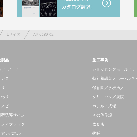
Lサイズ
AP-6189-02
扱製品
施工事例
 ／ アーチ
ショッピングモール／テ
ェンス
特別養護老人ホーム／社
すり
保育園／学校法人
まわり
クリニック／病院
ャノピー
ホテル／式場
羽型誘導サイン
その他施設
イン／フラッグ
飲食店
イアンパネル
物販