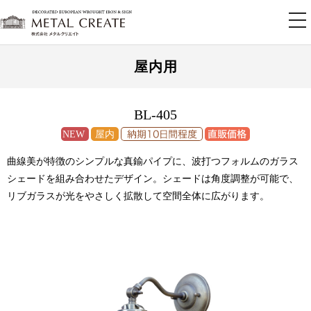
tog
nav
屋内用
BL-405
曲線美が特徴のシンプルな真鍮パイプに、波打つフォルムのガラス
シェードを組み合わせたデザイン。シェードは角度調整が可能で、
リブガラスが光をやさしく拡散して空間全体に広がります。