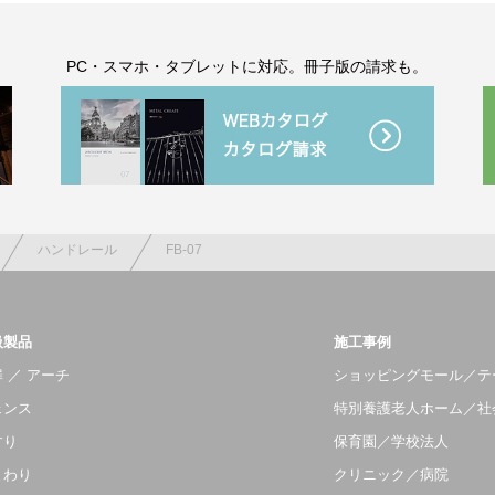
。
PC・スマホ・タブレットに対応。冊子版の請求も。
ハンドレール
FB-07
扱製品
施工事例
 ／ アーチ
ショッピングモール／テ
ェンス
特別養護老人ホーム／社
すり
保育園／学校法人
まわり
クリニック／病院