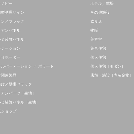
ャノピー
ホテル／式場
羽型誘導サイン
その他施設
イン／フラッグ
飲食店
イアンパネル
物販
ルミ装飾パネル
美容室
ーテーション
集合住宅
吊りボーダー
個人住宅
ールパーテーション ／ ボラード
個人住宅［モダン］
ア関連製品
店舗・施設［内装金物］
受け／壁掛けラック
イアンパーツ［生地］
ルミ装飾パネル［生地］
販ショップ