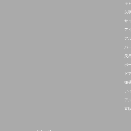
キ
矢
サ
ア
ア
パ
天
ポ
ド
棚
ア
ア
直