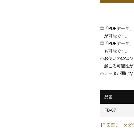
◎
「PDFデータ
が可能です。
◎
「PDFデータ」「
も可能です。
※
お使いのCAD
起こる可能性が
※
データが開けな
品番
FB-07
図面データダ