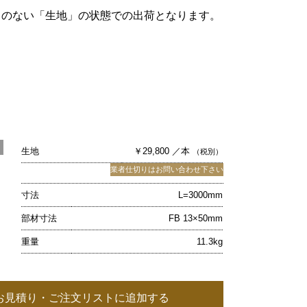
キのない「生地」の状態での出荷となります。
生地
￥29,800 ／本
（税別）
業者仕切りはお問い合わせ下さい
寸法
L=3000mm
部材寸法
FB 13×50mm
重量
11.3kg
お見積り・ご注文リストに追加する