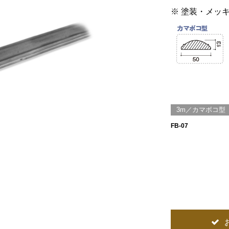
※ 塗装・メッ
3m／カマボコ型
FB-07