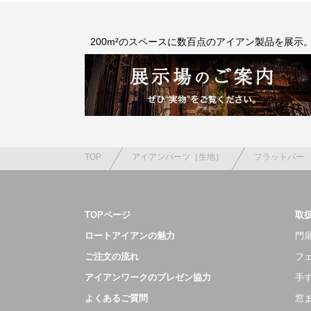
200m²のスペースに数百点のアイアン製品を展示
TOP
アイアンパーツ［生地］
フラットバー
TOPページ
取
ロートアイアンの魅力
門扉
ご注文の流れ
フ
アイアンワークのプレゼン協力
手
よくあるご質問
窓