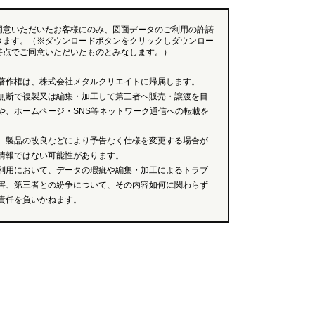
同意いただいたお客様にのみ、図面データのご利用の許諾
きます。（※ダウンロードボタンをクリックしダウンロー
時点でご同意いただいたものとみなします。）
著作権は、株式会社メタルクリエイトに帰属します。
無断で複製又は編集・加工して第三者へ販売・譲渡を目
や、ホームページ・SNS等ネットワーク通信への転載を
、製品の改良などにより予告なく仕様を変更する場合が
情報ではない可能性があります。
利用において、データの瑕疵や編集・加工によるトラブ
害、第三者との紛争について、その内容如何に関わらず
責任を負いかねます。