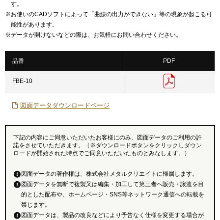
す。
※
お使いのCADソフトによって「曲線の出力ができない」等の現象が起こる可
能性があります。
※
データが開けないなどの際は、お気軽にお問い合わせください。
品番
PDF
FBE-10
図面データダウンロードページ
下記の内容にご同意いただいたお客様にのみ、図面データのご利用の許
諾をさせていただきます。（※ダウンロードボタンをクリックしダウン
ロードが開始された時点でご同意いただいたものとみなします。）
図面データの著作権は、株式会社メタルクリエイトに帰属します。
図面データを無断で複製又は編集・加工して第三者へ販売・譲渡を目
的とした配布や、ホームページ・SNS等ネットワーク通信への転載を
禁じます。
図面データは、製品の改良などにより予告なく仕様を変更する場合が