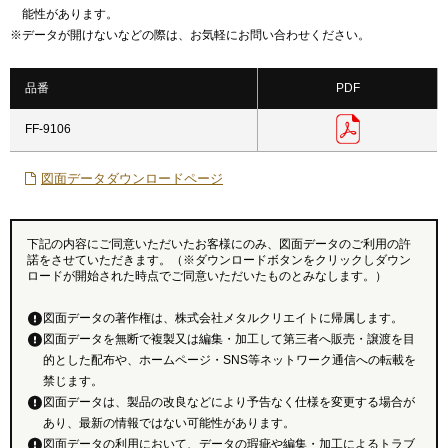
能性があります。
※
データが開けないなどの際は、お気軽にお問い合わせください。
品番
PDF
FF-9106
図面データダウンロードページ
下記の内容にご同意いただいたお客様にのみ、図面データのご利用の許
諾をさせていただきます。（※ダウンロードボタンをクリックしダウン
ロードが開始された時点でご同意いただいたものとみなします。）
図面データの著作権は、株式会社メタルクリエイトに帰属します。
図面データを無断で複製又は編集・加工して第三者へ販売・譲渡を目
的とした配布や、ホームページ・SNS等ネットワーク通信への転載を
禁じます。
図面データは、製品の改良などにより予告なく仕様を変更する場合が
あり、最新の情報ではない可能性があります。
図面データの利用において、データの瑕疵や編集・加工によるトラブ