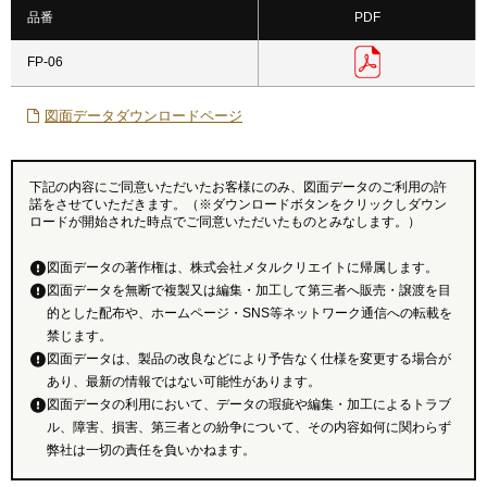
品番
PDF
FP-06
図面データダウンロードページ
下記の内容にご同意いただいたお客様にのみ、図面データのご利用の許
諾をさせていただきます。（※ダウンロードボタンをクリックしダウン
ロードが開始された時点でご同意いただいたものとみなします。）
図面データの著作権は、株式会社メタルクリエイトに帰属します。
図面データを無断で複製又は編集・加工して第三者へ販売・譲渡を目
的とした配布や、ホームページ・SNS等ネットワーク通信への転載を
禁じます。
図面データは、製品の改良などにより予告なく仕様を変更する場合が
あり、最新の情報ではない可能性があります。
図面データの利用において、データの瑕疵や編集・加工によるトラブ
ル、障害、損害、第三者との紛争について、その内容如何に関わらず
弊社は一切の責任を負いかねます。