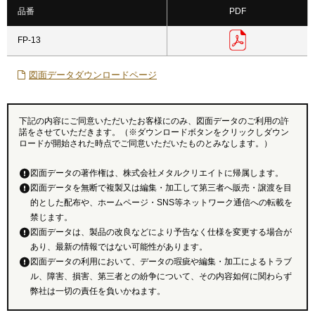
品番
PDF
FP-13
図面データダウンロードページ
下記の内容にご同意いただいたお客様にのみ、図面データのご利用の許
諾をさせていただきます。（※ダウンロードボタンをクリックしダウン
ロードが開始された時点でご同意いただいたものとみなします。）
図面データの著作権は、株式会社メタルクリエイトに帰属します。
図面データを無断で複製又は編集・加工して第三者へ販売・譲渡を目
的とした配布や、ホームページ・SNS等ネットワーク通信への転載を
禁じます。
図面データは、製品の改良などにより予告なく仕様を変更する場合が
あり、最新の情報ではない可能性があります。
図面データの利用において、データの瑕疵や編集・加工によるトラブ
ル、障害、損害、第三者との紛争について、その内容如何に関わらず
弊社は一切の責任を負いかねます。