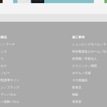
扱製品
施工事例
 ／ アーチ
ショッピングモール／テ
ェンス
特別養護老人ホーム／社
すり
保育園／学校法人
まわり
クリニック／病院
ャノピー
ホテル／式場
羽型誘導サイン
その他施設
イン／フラッグ
飲食店
イアンパネル
物販
ルミ装飾パネル
美容室