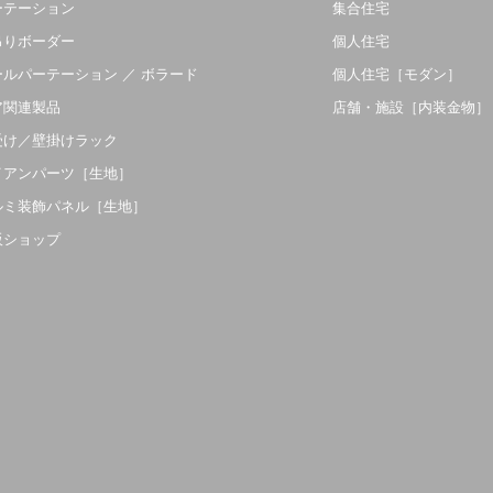
ーテーション
集合住宅
吊りボーダー
個人住宅
ールパーテーション ／ ボラード
個人住宅［モダン］
ア関連製品
店舗・施設［内装金物］
受け／壁掛けラック
イアンパーツ［生地］
ルミ装飾パネル［生地］
販ショップ