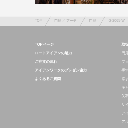
TOP
門扉 ／ アーチ
門扉
G-2065-W
TOPページ
取
ロートアイアンの魅力
門扉
ご注文の流れ
フ
アイアンワークのプレゼン協力
手
よくあるご質問
窓
キ
矢
サ
ア
ア