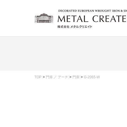
TOP
門扉 ／ アーチ
門扉
G-2065-W