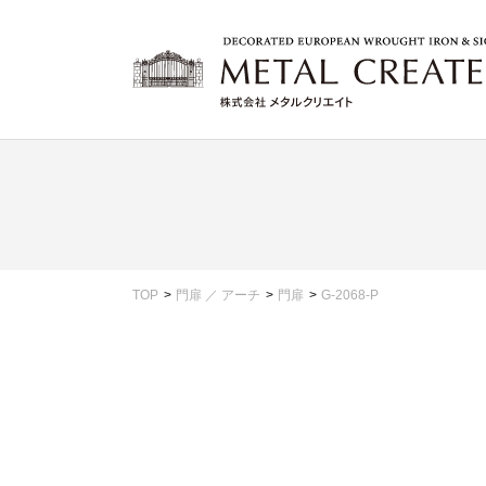
TOP
門扉 ／ アーチ
門扉
G-2068-P