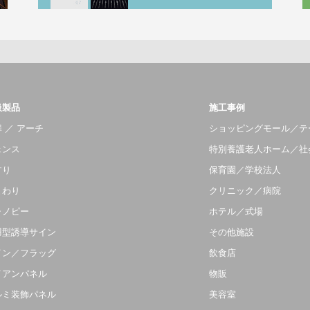
扱製品
施工事例
 ／ アーチ
ショッピングモール／テ
ェンス
特別養護老人ホーム／社
すり
保育園／学校法人
まわり
クリニック／病院
ャノピー
ホテル／式場
羽型誘導サイン
その他施設
イン／フラッグ
飲食店
イアンパネル
物販
ルミ装飾パネル
美容室