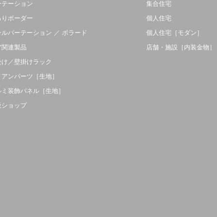
ーテーション
集合住宅
吊りボーダー
個人住宅
ールパーテーション ／ ボラード
個人住宅［モダン］
ア関連製品
店舗・施設［内装金物］
受け／壁掛けラック
イアンパーツ［生地］
ルミ装飾パネル［生地］
販ショップ