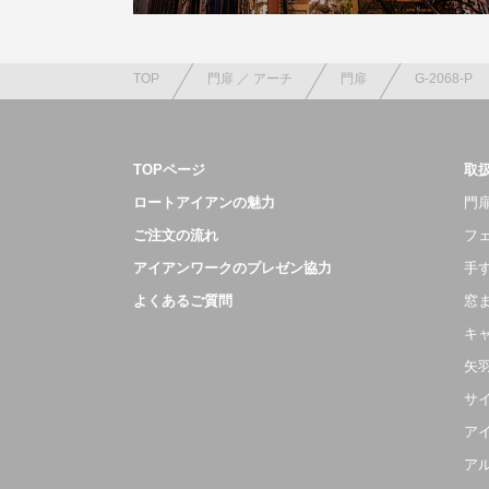
TOP
門扉 ／ アーチ
門扉
G-2068-P
TOPページ
取
ロートアイアンの魅力
門扉
ご注文の流れ
フ
アイアンワークのプレゼン協力
手
よくあるご質問
窓
キ
矢
サ
ア
ア