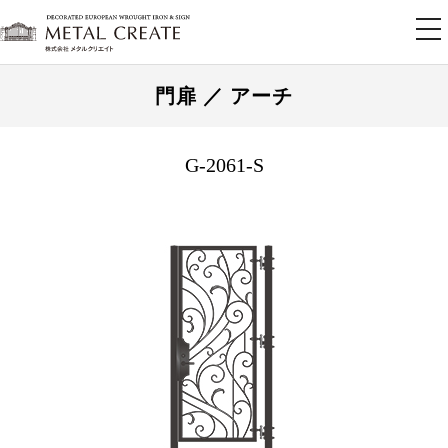
tog
nav
門扉 ／ アーチ
G-2061-S