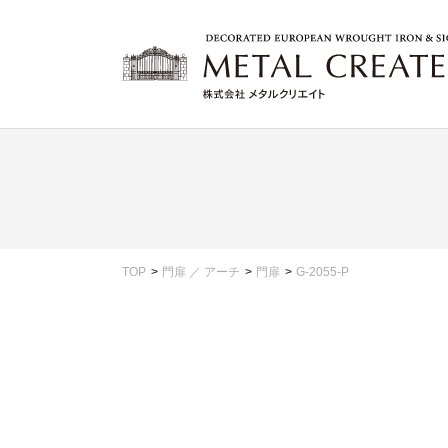
TOP
門扉 ／ アーチ
門扉
G-2055-P