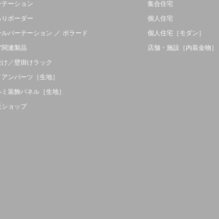
ーテーション
集合住宅
吊りボーダー
個人住宅
ールパーテーション ／ ボラード
個人住宅［モダン］
ア関連製品
店舗・施設［内装金物］
受け／壁掛けラック
イアンパーツ［生地］
ルミ装飾パネル［生地］
販ショップ