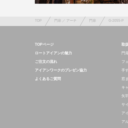
TOP
門扉 ／ アーチ
門扉
G-2055-P
TOPページ
取
ロートアイアンの魅力
門扉
ご注文の流れ
フ
アイアンワークのプレゼン協力
手
よくあるご質問
窓
キ
矢
サ
ア
ア