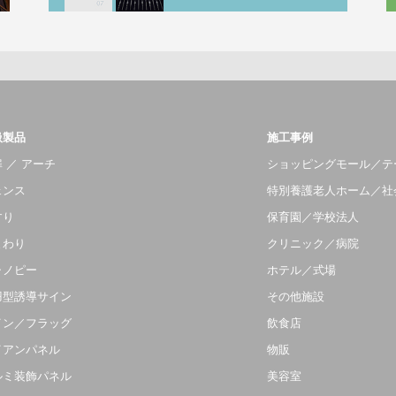
扱製品
施工事例
 ／ アーチ
ショッピングモール／テ
ェンス
特別養護老人ホーム／社
すり
保育園／学校法人
まわり
クリニック／病院
ャノピー
ホテル／式場
羽型誘導サイン
その他施設
イン／フラッグ
飲食店
イアンパネル
物販
ルミ装飾パネル
美容室