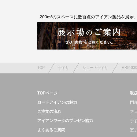
200m²のスペースに数百点のアイアン製品を展示
TOP
手すり
ショート手すり
HRP-03
TOPページ
取
ロートアイアンの魅力
門扉
ご注文の流れ
フ
アイアンワークのプレゼン協力
手
よくあるご質問
窓