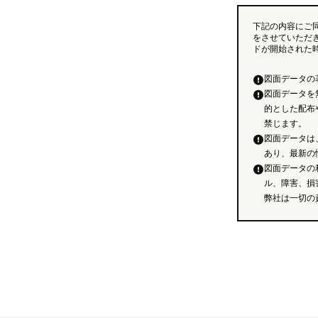
下記の内容にご
をさせていただ
ドが開始された
図面データの
図面データを
的とした配布
禁じます。
図面データは
あり、最新の
図面データの
ル、障害、損
弊社は一切の