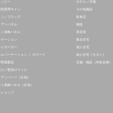
ャノピー
ホテル／式場
羽型誘導サイン
その他施設
イン／フラッグ
飲食店
イアンパネル
物販
ルミ装飾パネル
美容室
ーテーション
集合住宅
吊りボーダー
個人住宅
ールパーテーション ／ ボラード
個人住宅［モダン］
ア関連製品
店舗・施設［内装金物］
受け／壁掛けラック
イアンパーツ［生地］
ルミ装飾パネル［生地］
販ショップ