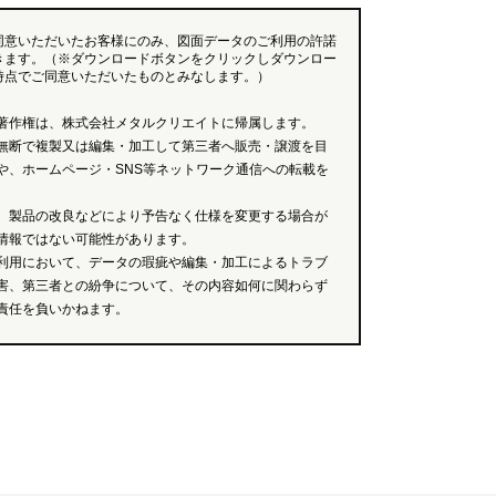
同意いただいたお客様にのみ、図面データのご利用の許諾
きます。（※ダウンロードボタンをクリックしダウンロー
時点でご同意いただいたものとみなします。）
著作権は、株式会社メタルクリエイトに帰属します。
無断で複製又は編集・加工して第三者へ販売・譲渡を目
や、ホームページ・SNS等ネットワーク通信への転載を
、製品の改良などにより予告なく仕様を変更する場合が
情報ではない可能性があります。
利用において、データの瑕疵や編集・加工によるトラブ
害、第三者との紛争について、その内容如何に関わらず
責任を負いかねます。