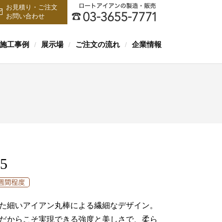
お見積り・ご注文
お問い合わせ
施工事例
展示場
ご注文の流れ
企業情報
/
/
/
5
た細いアイアン丸棒による繊細なデザイン。
だからこそ実現できる強度と美しさで、柔ら