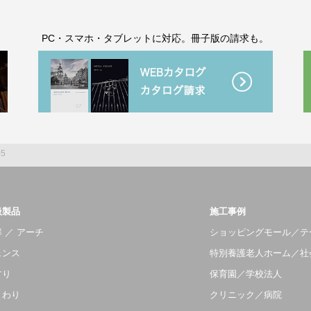
。
PC・スマホ・タブレットに対応。冊子版の請求も。
05
扱製品
施工事例
 ／ アーチ
ショッピングモール／テ
ェンス
特別養護老人ホーム／社
すり
保育園／学校法人
まわり
クリニック／病院