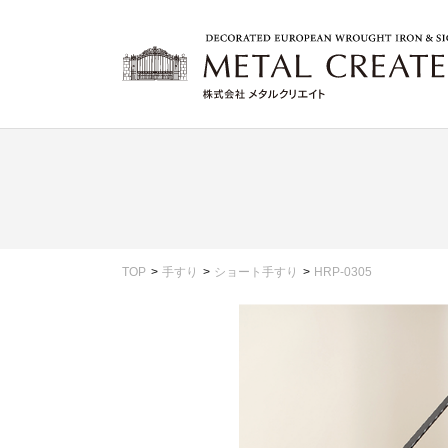
TOP
手すり
ショート手すり
HRP-0305