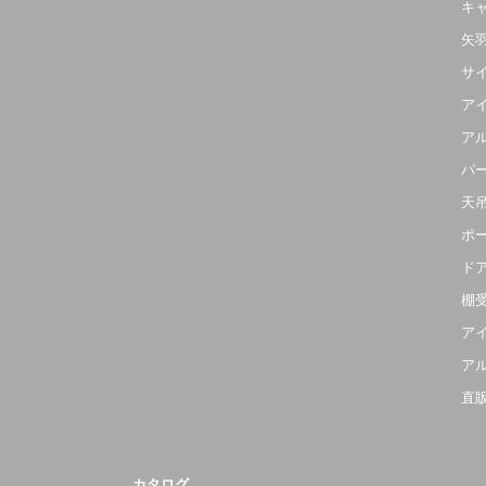
キ
矢
サ
ア
ア
パ
天
ポ
ド
棚
ア
ア
直
カタログ