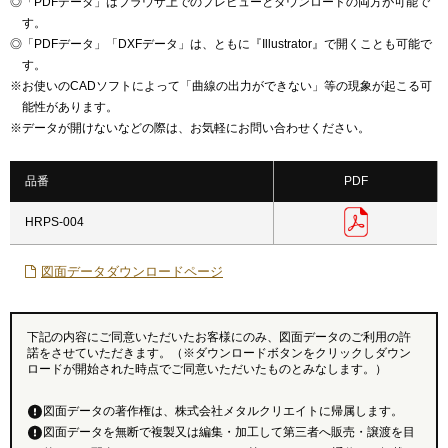
◎
「PDFデータ」はブラウザ上でのプレビューとダウンロードの両方が可能で
す。
◎
「PDFデータ」「DXFデータ」は、ともに『Illustrator』で開くことも可能で
す。
※
お使いのCADソフトによって「曲線の出力ができない」等の現象が起こる可
能性があります。
※
データが開けないなどの際は、お気軽にお問い合わせください。
品番
PDF
HRPS-004
図面データダウンロードページ
下記の内容にご同意いただいたお客様にのみ、図面データのご利用の許
諾をさせていただきます。（※ダウンロードボタンをクリックしダウン
ロードが開始された時点でご同意いただいたものとみなします。）
図面データの著作権は、株式会社メタルクリエイトに帰属します。
図面データを無断で複製又は編集・加工して第三者へ販売・譲渡を目