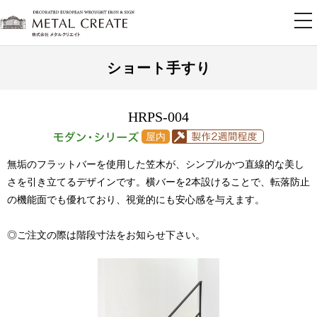
tog
nav
ショート手すり
HRPS-004
無垢のフラットバーを使用した笠木が、シンプルかつ直線的な美し
さを引き立てるデザインです。横バーを2本設けることで、転落防止
の機能面でも優れており、視覚的にも安心感を与えます。
◎ご注文の際は階段寸法をお知らせ下さい。