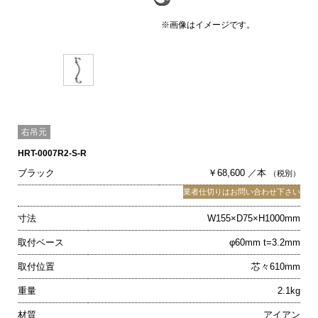
※画像はイメージです。
右吊元
HRT-0007R2-S-R
ブラック
￥68,600 ／本
（税別）
業者仕切りはお問い合わせ下さい
寸法
W155×D75×H1000mm
取付ベース
φ60mm t=3.2mm
取付位置
芯々610mm
重量
2.1kg
材質
アイアン