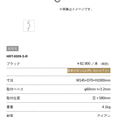
※画像はイメージです。
右吊元
HRT-0009-S-R
ブラック
￥82,900 ／本
（税別）
業者仕切りはお問い合わせ下さい
寸法
W145×D70×H1000mm
取付ベース
φ60mm t=3.2mm
取付位置
芯々580mm
重量
4.1kg
材質
アイアン