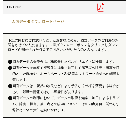
HRT-303
図面データダウンロードページ
下記の内容にご同意いただいたお客様にのみ、図面データのご利用の許
諾をさせていただきます。（※ダウンロードボタンをクリックしダウン
ロードが開始された時点でご同意いただいたものとみなします。）
図面データの著作権は、株式会社メタルクリエイトに帰属します。
図面データを無断で複製又は編集・加工して第三者へ販売・譲渡を目
的とした配布や、ホームページ・SNS等ネットワーク通信への転載を
禁じます。
図面データは、製品の改良などにより予告なく仕様を変更する場合が
あり、最新の情報ではない可能性があります。
図面データの利用において、データの瑕疵や編集・加工によるトラブ
ル、障害、損害、第三者との紛争について、その内容如何に関わらず
弊社は一切の責任を負いかねます。