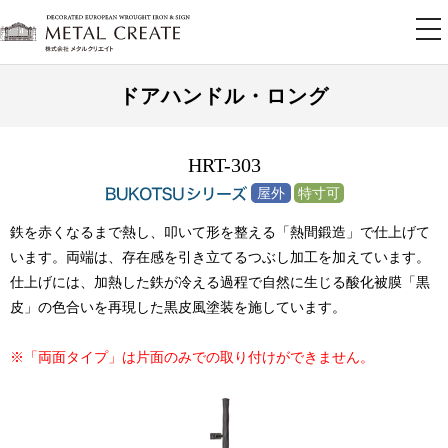
tog
nav
ドアハンドル・ロング
HRT-303
鉄を赤くなるまで熱し、叩いて形を整える「熱間鍛造」で仕上げて
います。両端は、存在感を引き立てるつぶし加工を加えています。
仕上げには、加熱した鉄が冷える過程で自然に生じる酸化被膜「黒
皮」の色合いを再現した黒皮風塗装を施しています。
※「両面タイプ」は片面のみでの取り付けができません。