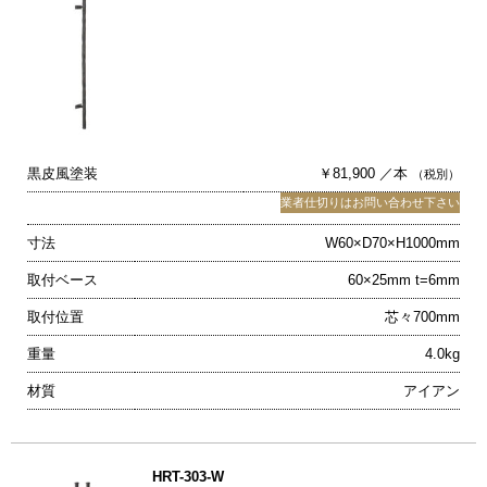
黒皮風塗装
￥81,900 ／本
（税別）
業者仕切りはお問い合わせ下さい
寸法
W60×D70×H1000mm
取付ベース
60×25mm t=6mm
取付位置
芯々700mm
重量
4.0kg
材質
アイアン
HRT-303-W