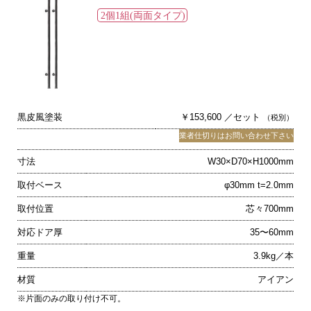
黒皮風塗装
￥153,600 ／セット
（税別）
業者仕切りはお問い合わせ下さい
寸法
W30×D70×H1000mm
取付ベース
φ30mm t=2.0mm
取付位置
芯々700mm
対応ドア厚
35〜60mm
重量
3.9kg／本
材質
アイアン
※片面のみの取り付け不可。