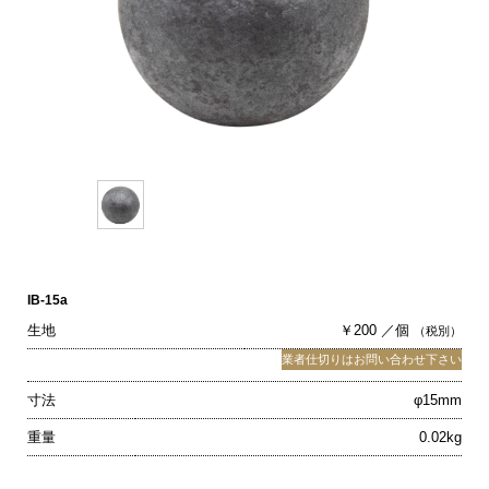
IB-15a
生地
￥200 ／個
（税別）
業者仕切りはお問い合わせ下さい
寸法
φ15mm
重量
0.02kg