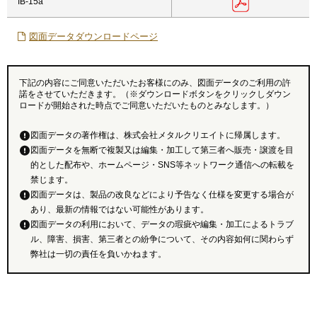
IB-15a
図面データダウンロードページ
下記の内容にご同意いただいたお客様にのみ、図面データのご利用の許
諾をさせていただきます。（※ダウンロードボタンをクリックしダウン
ロードが開始された時点でご同意いただいたものとみなします。）
図面データの著作権は、株式会社メタルクリエイトに帰属します。
図面データを無断で複製又は編集・加工して第三者へ販売・譲渡を目
的とした配布や、ホームページ・SNS等ネットワーク通信への転載を
禁じます。
図面データは、製品の改良などにより予告なく仕様を変更する場合が
あり、最新の情報ではない可能性があります。
図面データの利用において、データの瑕疵や編集・加工によるトラブ
ル、障害、損害、第三者との紛争について、その内容如何に関わらず
弊社は一切の責任を負いかねます。