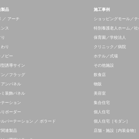
扱製品
施工事例
 ／ アーチ
ショッピングモール／テ
ェンス
特別養護老人ホーム／社
すり
保育園／学校法人
まわり
クリニック／病院
ャノピー
ホテル／式場
羽型誘導サイン
その他施設
イン／フラッグ
飲食店
イアンパネル
物販
ルミ装飾パネル
美容室
ーテーション
集合住宅
吊りボーダー
個人住宅
ールパーテーション ／ ボラード
個人住宅［モダン］
ア関連製品
店舗・施設［内装金物］