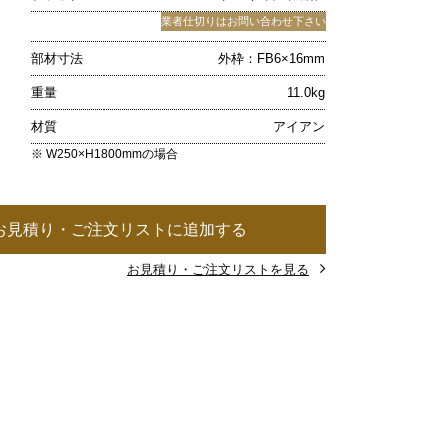
業者仕切りはお問い合わせ下さい
部材寸法
外枠：FB6×16mm
重量
11.0kg
材質
アイアン
※ W250×H1800mmの場合
お見積り・ご注文リストに追加する
お見積り・ご注文リストを見る