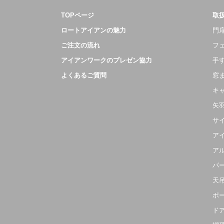
TOPページ
取
ロートアイアンの魅力
門扉
ご注文の流れ
フ
アイアンワークのプレゼン協力
手
よくあるご質問
窓
キ
矢
サ
ア
ア
パ
天
ポ
ド