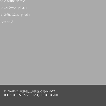
受け／壁掛けラック
イアンパーツ［生地］
ルミ装飾パネル［生地］
販ショップ
〒132-0031 東京都江戸川区松島4-38-24
TEL／03-3655-7771 FAX／03-3653-7000