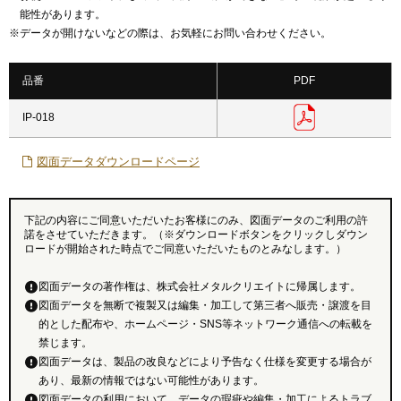
能性があります。
※
データが開けないなどの際は、お気軽にお問い合わせください。
品番
PDF
IP-018
図面データダウンロードページ
下記の内容にご同意いただいたお客様にのみ、図面データのご利用の許
諾をさせていただきます。（※ダウンロードボタンをクリックしダウン
ロードが開始された時点でご同意いただいたものとみなします。）
図面データの著作権は、株式会社メタルクリエイトに帰属します。
図面データを無断で複製又は編集・加工して第三者へ販売・譲渡を目
的とした配布や、ホームページ・SNS等ネットワーク通信への転載を
禁じます。
図面データは、製品の改良などにより予告なく仕様を変更する場合が
あり、最新の情報ではない可能性があります。
図面データの利用において、データの瑕疵や編集・加工によるトラブ