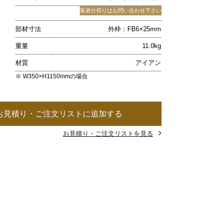
業者仕切りはお問い合わせ下さい
部材寸法
外枠：FB6×25mm
重量
11.0kg
材質
アイアン
※ W350×H1150mmの場合
お見積り・ご注文リストに追加する
お見積り・ご注文リストを見る