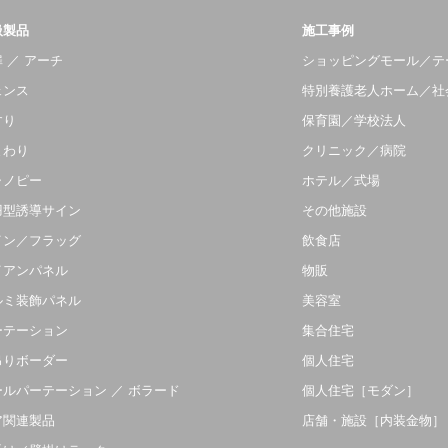
扱製品
施工事例
 ／ アーチ
ショッピングモール／テ
ェンス
特別養護老人ホーム／社
すり
保育園／学校法人
まわり
クリニック／病院
ャノピー
ホテル／式場
羽型誘導サイン
その他施設
イン／フラッグ
飲食店
イアンパネル
物販
ルミ装飾パネル
美容室
ーテーション
集合住宅
吊りボーダー
個人住宅
ールパーテーション ／ ボラード
個人住宅［モダン］
ア関連製品
店舗・施設［内装金物］