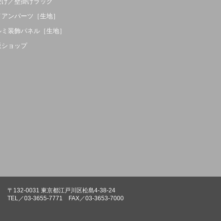
受け／壁掛けラック
イアンパーツ［生地］
ルミ装飾パネル［生地］
販ショップ
〒132-0031 東京都江戸川区松島4-38-24
TEL／03-3655-7771 FAX／03-3653-7000