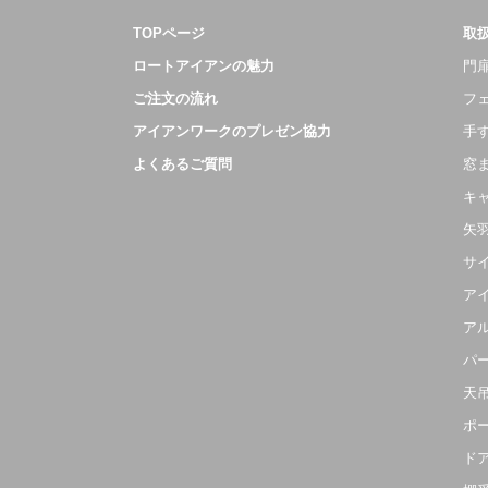
TOPページ
取
ロートアイアンの魅力
門扉
ご注文の流れ
フ
アイアンワークのプレゼン協力
手
よくあるご質問
窓
キ
矢
サ
ア
ア
パ
天
ポ
ド