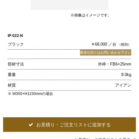
※画像はイメージです。
IP-022-N
ブラック
￥68,000 ／台
（税別）
業者仕切りはお問い合わせ下さい
部材寸法
外枠：FB6×25mm
重量
8.0kg
材質
アイアン
※ W350×H1150mmの場合
お見積り・ご注文リストに追加する