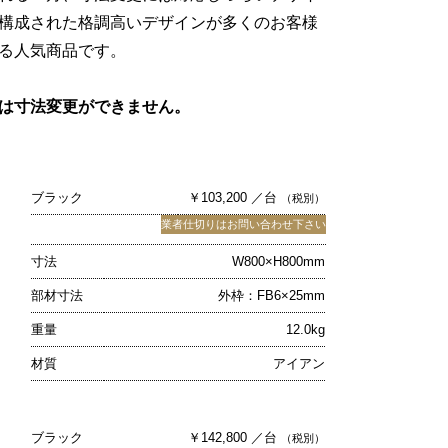
構成された格調高いデザインが多くのお客様
る人気商品です。
は寸法変更ができません。
ブラック
￥103,200 ／台
（税別）
業者仕切りはお問い合わせ下さい
寸法
W800×H800mm
部材寸法
外枠：FB6×25mm
重量
12.0kg
材質
アイアン
ブラック
￥142,800 ／台
（税別）