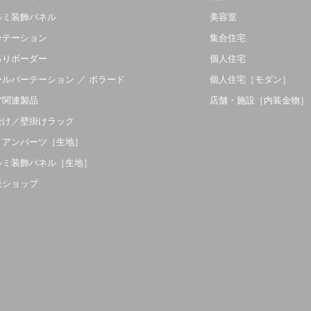
ルミ装飾パネル
美容室
ーテーション
集合住宅
吊りボーダー
個人住宅
ールパーテーション ／ ボラード
個人住宅［モダン］
ア関連製品
店舗・施設［内装金物］
受け／壁掛けラック
イアンパーツ［生地］
ルミ装飾パネル［生地］
販ショップ