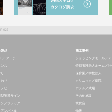
IP-027
扱製品
施工事例
 ／ アーチ
ショッピングモール／テ
ェンス
特別養護老人ホーム／社
すり
保育園／学校法人
まわり
クリニック／病院
ャノピー
ホテル／式場
羽型誘導サイン
その他施設
イン／フラッグ
飲食店
イアンパネル
物販