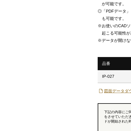
が可能です。
◎
「PDFデータ」「
も可能です。
※
お使いのCAD
起こる可能性が
※
データが開けな
品番
IP-027
図面データダ
下記の内容にご
をさせていただ
ドが開始された