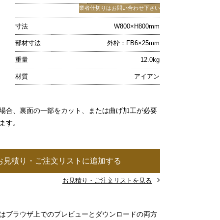
業者仕切りはお問い合わせ下さい
寸法
W800×H800mm
部材寸法
外枠：FB6×25mm
重量
12.0kg
材質
アイアン
場合、裏面の一部をカット、または曲げ加工が必要
ます。
お見積り・ご注文リストに追加する
お見積り・ご注文リストを見る
」はブラウザ上でのプレビューとダウンロードの両方