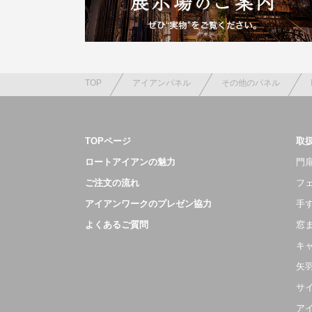
TOP
アイアンパネル
その他のパネル
TOPページ
取
ロートアイアンの魅力
門扉
ご注文の流れ
フ
アイアンワークのプレゼン協力
手
よくあるご質問
窓
キ
矢
サ
ア