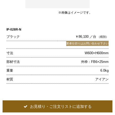
※画像はイメージです。
IP-028R-N
ブラック
￥86,100 ／台
（税別）
業者仕切りはお問い合わせ下さい
寸法
W600×H600mm
部材寸法
外枠：FB6×25mm
重量
6.0kg
材質
アイアン
お見積り・ご注文リストに追加する