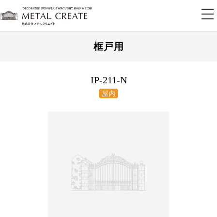
tog
nav
框戸用
IP-211-N