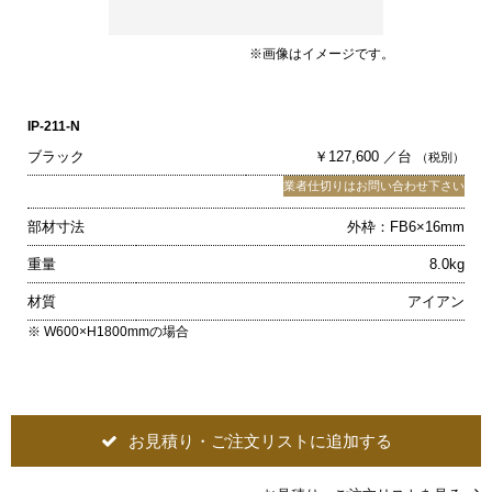
※画像はイメージです。
IP-211-N
ブラック
￥127,600 ／台
（税別）
業者仕切りはお問い合わせ下さい
部材寸法
外枠：FB6×16mm
重量
8.0kg
材質
アイアン
※ W600×H1800mmの場合
お見積り・ご注文リストに追加する